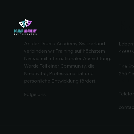
Ko
An der Drama Academy Switzerland
Lebern
verbinden wir Training auf höchstem
4600 
Niveau mit internationaler Ausrichtung.
----
Werde Teil einer Community, die
The Et
Kreativität, Professionalität und
265 Ca
persönliche Entwicklung fördert.
UK - L
Telefo
Folge uns:
conta